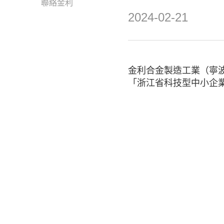
聯絡金利
2024-02-21
金利合金製造工業（寧波
「浙江省科技型中小企業