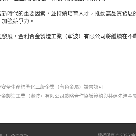
技新時代的重要因素，並持續培育人才，推動高品質發展
，加強競爭力。
猛發展，金利合金製造工業（寧波）有限公司將繼續在不
。
獲安全生產標準化三級企業（有色金屬）證書認可
版權所有 © 202