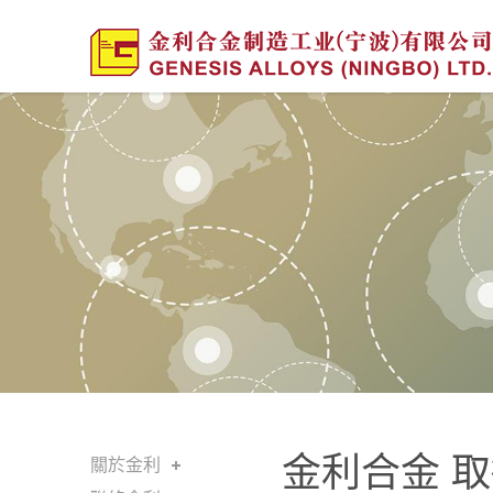
金利合金 
關於金利