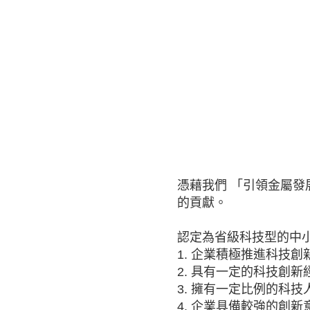
憑藉我們 「引領金屬發
的貢獻。
認定為省級科技型的中
1. 企業積極推進科技創
2. 具有一定的科技創新
3. 擁有一定比例的科
4. 企業具備較強的創