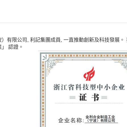
）有限公司, 利記集團成員, 一直推動創新及科技發展
」 認證。