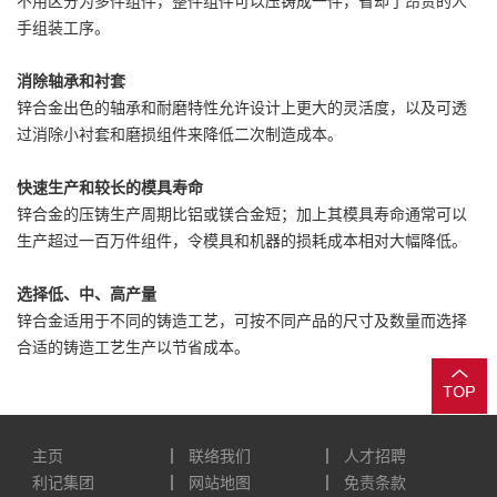
不用区分为多件组件，整件组件可以压铸成一件，省却了昂贵的人
手组装工序。
消除轴承和衬套
锌合金出色的轴承和耐磨特性允许设计上更大的灵活度，以及可透
过消除小衬套和磨损组件来降低二次制造成本。
快速生产和较长的模具寿命
锌合金的压铸生产周期比铝或镁合金短；加上其模具寿命通常可以
生产超过一百万件组件，令模具和机器的损耗成本相对大幅降低。
选择低、中、高产量
锌合金适用于不同的铸造工艺，可按不同产品的尺寸及数量而选择
合适的铸造工艺生产以节省成本。
主页
联络我们
人才招聘
利记集团
网站地图
免责条款