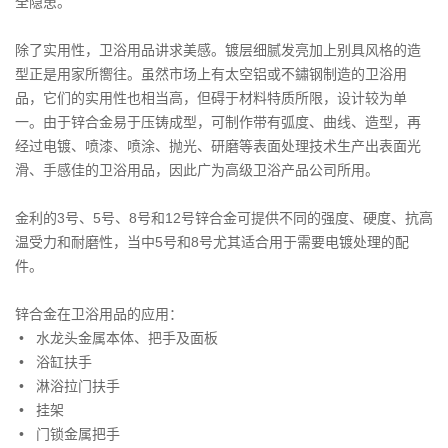
全隐患。
除了实用性，卫浴用品讲求美感。镀层细腻发亮加上别具风格的造
型正是用家所嚮往。虽然市场上有太空铝或不鏽钢制造的卫浴用
品，它们的实用性也相当高，但碍于材料特质所限，设计较为单
一。由于锌合金易于压铸成型，可制作带有弧度、曲线、造型，再
经过电镀、喷漆、喷涂、抛光、研磨等表面处理技术生产出表面光
滑、手感佳的卫浴用品，因此广为高级卫浴产品公司所用。
金利的3号、5号、8号和12号锌合金可提供不同的强度、硬度、抗高
温受力和耐磨性，当中5号和8号尤其适合用于需要电镀处理的配
件。
锌合金在卫浴用品的应用：
•
水龙头金属本体、把手及面板
•
浴缸扶手
•
淋浴拉门扶手
•
挂架
•
门锁金属把手